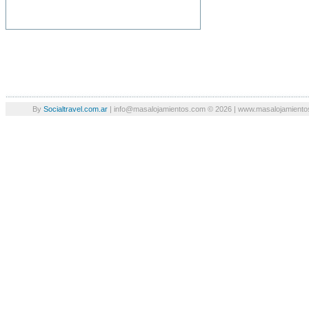
By
Socialtravel.com.ar
| info@masalojamientos.com © 2026 | www.masalojamientos