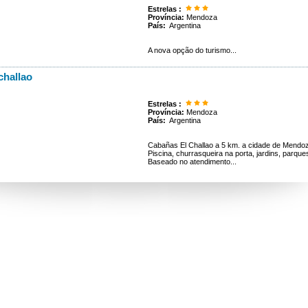
Estrelas :
Província:
Mendoza
País:
Argentina
A nova opção do turismo...
challao
Estrelas :
Província:
Mendoza
País:
Argentina
Cabañas El Challao a 5 km. a cidade de Mendoz
Piscina, churrasqueira na porta, jardins, parqu
Baseado no atendimento...