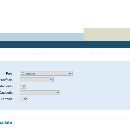
País:
Província:
rtamento:
Categoria:
Estrelas:
allata