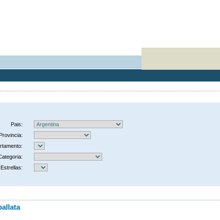
Pais:
Provincia:
rtamento:
Categoria:
Estrellas:
allata